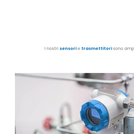
I nostri
sensori
e
trasmettitori
sono ampia