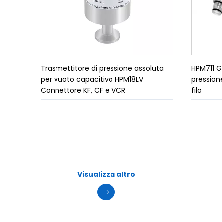
Trasmettitore di pressione assoluta
HPM711 G
per vuoto capacitivo HPM18LV
pressione
Connettore KF, CF e VCR
filo
Visualizza altro