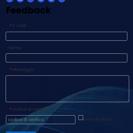
Feedback
E-mail
*
Nome
Messaggio
*
codice di verifica
*