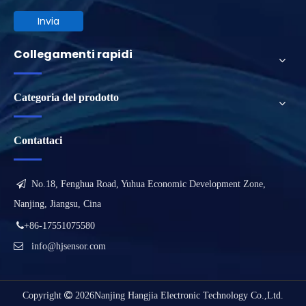
Invia
Collegamenti rapidi
Categoria del prodotto
Contattaci

No.18, Fenghua Road, Yuhua Economic Development Zone,
Nanjing, Jiangsu, Cina

+86-17551075580

info@hjsensor.com
Copyright

2026
Nanjing Hangjia Electronic Technology Co.,Ltd.