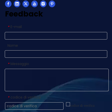
Feedback
E-mail
*
Nome
Messaggio
*
codice di verifica
*