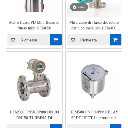
video
Metro flusso PD Mini flusso di
Misuratore di flusso del rotore
flusso mini HFM650
del tubo metallico HFM400
Indicatore del puntatore
Richiesta
Richiesta
HFM900 DN50 DN80 DN100
HFM500 PNP/ NPN/ RELAY
DN150 TURBINA DI
SPDT DPDT Interruttore di
TURBINA DELLA TUBINA
flusso termico