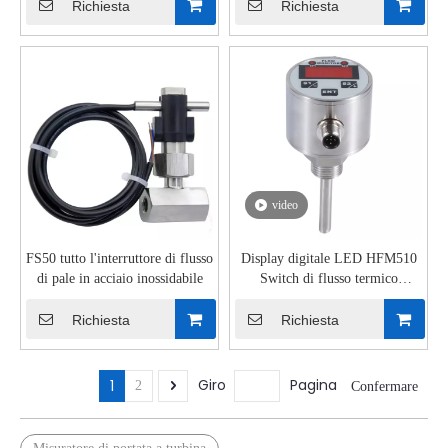
Richiesta
Richiesta
video
FS50 tutto l'interruttore di flusso
Display digitale LED HFM510
di pale in acciaio inossidabile
Switch di flusso termico
esplicito
Richiesta
Richiesta
Giro
Pagina
1
2
Confermare