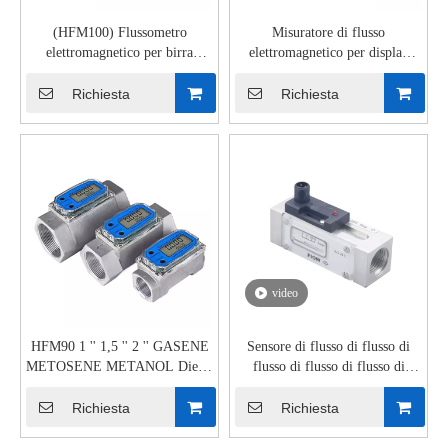
(HFM100) Flussometro
Misuratore di flusso
elettromagnetico per birra
elettromagnetico per display
SS316L con morsetto a scatto da
digitale HFM100
1'' 2''
Richiesta
Richiesta
video
HFM90 1 '' 1,5 '' 2 '' GASENE
Sensore di flusso di flusso di
METOSENE METANOL Diesel
flusso di flusso di flusso di
a flusso di flusso di turbina
flusso di flusso del puntatore
digitale elettronica
FS20D
Richiesta
Richiesta