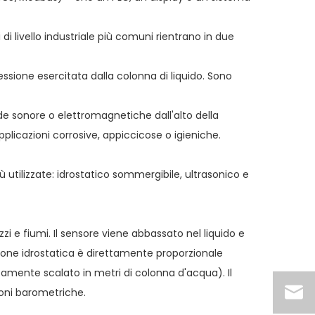
di livello industriale più comuni rientrano in due
ssione esercitata dalla colonna di liquido. Sono
e sonore o elettromagnetiche dall'alto della
applicazioni corrosive, appiccicose o igieniche.
 più utilizzate: idrostatico sommergibile, ultrasonico e
ozzi e fiumi. Il sensore viene abbassato nel liquido e
sione idrostatica è direttamente proporzionale
litamente scalato in metri di colonna d'acqua). Il
ioni barometriche.