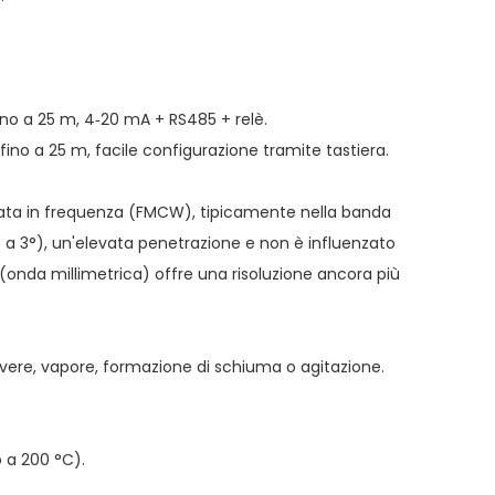
ino a 25 m, 4‑20 mA + RS485 + relè.
ino a 25 m, facile configurazione tramite tastiera.
dulata in frequenza (FMCW), tipicamente nella banda
o a 3°), un'elevata penetrazione e non è influenzato
(onda millimetrica) offre una risoluzione ancora più
lvere, vapore, formazione di schiuma o agitazione.
 a 200 °C).