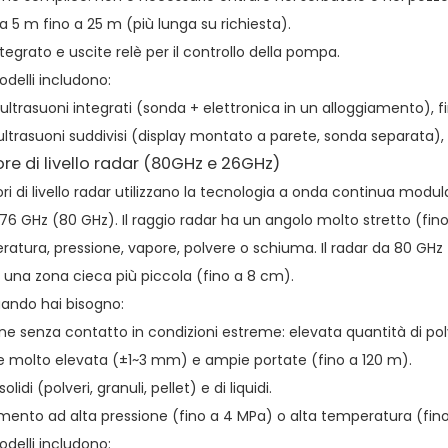
a 5 m fino a 25 m (più lunga su richiesta).
ntegrato e uscite relè per il controllo della pompa.
odelli includono:
ltrasuoni integrati (sonda + elettronica in un alloggiamento), f
ltrasuoni suddivisi (display montato a parete, sonda separata), f
re di livello radar (80GHz e 26GHz)
ori di livello radar utilizzano la tecnologia a onda continua mo
76 GHz (80 GHz). Il raggio radar ha un angolo molto stretto (fin
atura, pressione, vapore, polvere o schiuma. Il radar da 80 GHz 
 una zona cieca più piccola (fino a 8 cm).
ando hai bisogno:
ne senza contatto in condizioni estreme: elevata quantità di po
e molto elevata (±1~3 mm) e ampie portate (fino a 120 m).
olidi (polveri, granuli, pellet) e di liquidi.
ento ad alta pressione (fino a 4 MPa) o alta temperatura (fino
odelli includono: