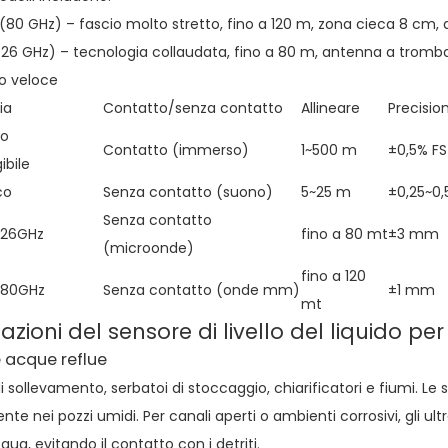
0 GHz) – fascio molto stretto, fino a 120 m, zona cieca 8 cm, 
26 GHz) – tecnologia collaudata, fino a 80 m, antenna a tromb
o veloce
ia
Contatto/senza contatto
Allineare
Precisio
co
Contatto (immerso)
1~500 m
±0,5% FS
bile
co
Senza contatto (suono)
5~25 m
±0,25~0,
Senza contatto
 26GHz
fino a 80 mt
±3 mm
(microonde)
fino a 120
 80GHz
Senza contatto (onde mm)
±1 mm
mt
azioni del sensore di livello del liquido per
 acque reflue
di sollevamento, serbatoi di stoccaggio, chiarificatori e fiumi.
nte nei pozzi umidi. Per canali aperti o ambienti corrosivi, gli 
qua, evitando il contatto con i detriti.