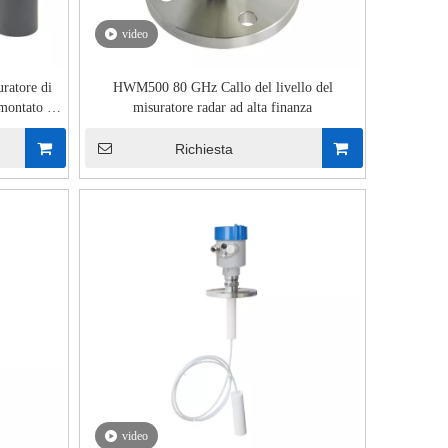
video
uratore di
HWM500 80 GHz Callo del livello del
 montato a
misuratore radar ad alta finanza
Richiesta
video