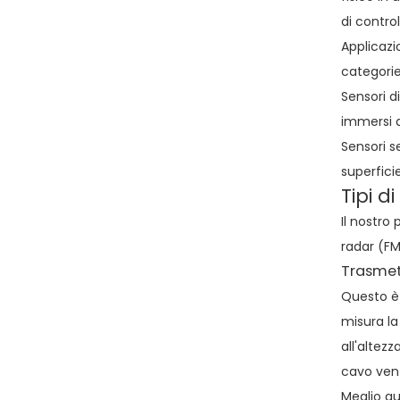
di contro
Applicazi
categorie
Sensori d
immersi d
Sensori s
superfici
Tipi d
Il nostro 
radar (FM
Trasmett
Questo è i
misura la
all'altez
cavo vent
Meglio qu