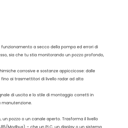
o, funzionamento a secco della pompa ed errori di
cesso, sia che tu stia monitorando un pozzo profondo,
e chimiche corrosive e sostanze appiccicose: dalle
no ai trasmettitori di livello radar ad alta
egnale di uscita e lo stile di montaggio corretti in
 da manutenzione.
io, un pozzo o un canale aperto. Trasforma il livello
RS485/Modbus) – che un PLC, un display o un sistema