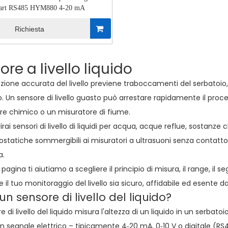
art RS485 HYM880 4-20 mA
Richiesta
re a livello liquido
zione accurata del livello previene traboccamenti del serbatoi
o. Un sensore di livello guasto può arrestare rapidamente il pro
re chimico o un misuratore di fiume.
irai sensori di livello di liquidi per acqua, acque reflue, sostanz
ostatiche sommergibili ai misuratori a ultrasuoni senza contatto fi
a.
pagina ti aiutiamo a scegliere il principio di misura, il range, il s
il tuo monitoraggio del livello sia sicuro, affidabile ed esente
un sensore di livello del liquido?
 di livello del liquido misura l'altezza di un liquido in un serbato
 un segnale elettrico – tipicamente 4‑20 mA, 0‑10 V o digitale (