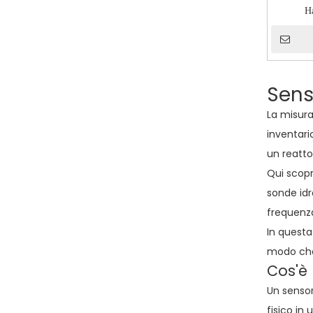
H
Senso
La misura
inventari
un reatto
Qui scopr
sonde idr
frequenz
In questa 
modo che 
Cos'è 
Un sensore
fisico in