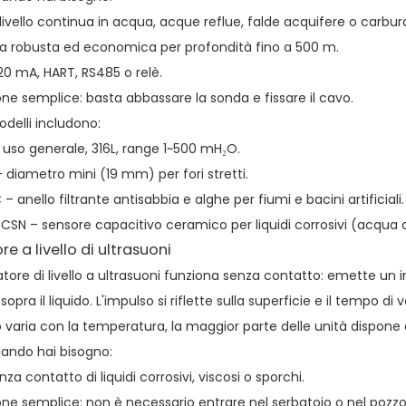
 livello continua in acqua, acque reflue, falde acquifere o carbur
a robusta ed economica per profondità fino a 500 m.
20 mA, HART, RS485 o relè.
ione semplice: basta abbassare la sonda e fissare il cavo.
odelli includono:
uso generale, 316L, range 1~500 mH₂O.
 diametro mini (19 mm) per fori stretti.
 anello filtrante antisabbia e alghe per fiumi e bacini artificiali.
N – sensore capacitivo ceramico per liquidi corrosivi (acqua di
e a livello di ultrasuoni
tore di livello a ultrasuoni funziona senza contatto: emette un
pra il liquido. L'impulso si riflette sulla superficie e il tempo di
 varia con la temperatura, la maggior parte delle unità dispon
ando hai bisogno:
za contatto di liquidi corrosivi, viscosi o sporchi.
ione semplice: non è necessario entrare nel serbatoio o nel pozzo