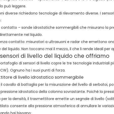
llo può leggere.
oni diverse richiedono tecnologie di rilevamento diverse. I sensori 
:
i contatto – sonde idrostatiche sommergibili che misurano la pre
irettamente nel liquido.
enza contatto: misuratori a ultrasuoni e radar che emettono ond
e del liquido. Non toccano mai il mezzo, il che li rende ideali per 
i sensori di livello del liquido che offriamo
portafoglio di sensori di livello copre le tre tecnologie industriali
CW). Ognuno ha i suoi punti di forza.
itore di livello idrostatico sommergibile
l cavallo di battaglia per la misurazione del livello di serbatoi, p
 pressione idrostatica della colonna sovrastante. Poiché la pres
za per la densità, il trasmettitore emette un segnale di livello (so
ilato consente alla pressione atmosferica di annullare le variaz
ando hai bisogno: