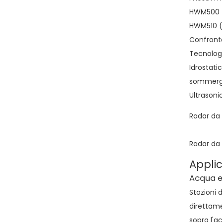
HWM500 (8
HWM510 (
Confront
Tecnolog
Idrostati
sommergi
Ultrasoni
Radar da
Radar da
Applic
Acqua e
Stazioni 
direttame
sopra l'ac