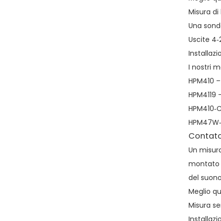
Misura di
Una sond
Uscite 4‑
Installaz
I nostri m
HPM410 – 
HPM4119 –
HPM410‑C –
HPM47W‑CS
Contator
Un misura
montato so
del suono
Meglio qu
Misura sen
Installaz