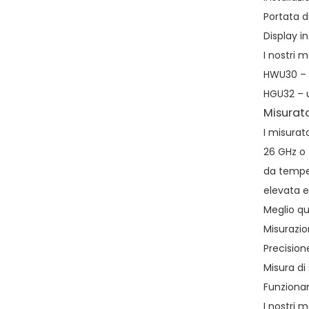
Portata d
Display i
I nostri m
HWU30 – u
HGU32 – u
Misurato
I misurat
26 GHz o 
da temper
elevata e
Meglio qu
Misurazio
Precision
Misura di s
Funzionam
I nostri m