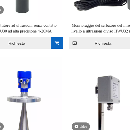
o
titore ad ultrasuoni senza contatto
Monitoraggio del serbatoio del mis
30 ad alta precisione 4-20MA
livello a ultrasuoni diviso HWU32
parete
Richiesta
Richiesta
o
video