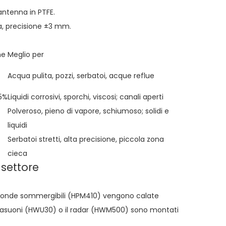
antenna in PTFE.
a, precisione ±3 mm.
ne
Meglio per
Acqua pulita, pozzi, serbatoi, acque reflue
5%
Liquidi corrosivi, sporchi, viscosi; canali aperti
Polveroso, pieno di vapore, schiumoso; solidi e
liquidi
Serbatoi stretti, alta precisione, piccola zona
cieca
 settore
 Le sonde sommergibili (HPM410) vengono calate
ultrasuoni (HWU30) o il radar (HWM500) sono montati