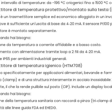
intervallo di temperature: da -196 °C criogenici fino a 1500 °C
titore di temperatura protettivo/montato sulla testa
è un trasmettitore semplice ed economico alloggiato in un involuc
e è sufficiente un'uscita di base da 4‑20 mA. Il sensore Pt100 p
itore è montato separatamente.
ando hai bisogno:
ne da temperatura a corrente affidabile e a basso costo.
ento con alimentazione tramite loop a 2 fili da 4‑20 mA.
e IP65 per ambienti industriali generali.
titore di temperatura igienico (HTM708)
o specificatamente per applicazioni alimentari, bevande e far
 (clamp) e di una struttura interamente in acciaio inossidabile 3
e, il che la rende pulibile sul posto (CIP). Include un display loc
ando hai bisogno:
ne della temperatura sanitaria con raccordi a pinza (tri‑clamp da 1
à alle linee guida FDA ed EHEDG.