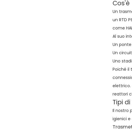
Cos'è
Un trasme
un RTD Pt
come HAR
Al suo in
Un ponte 
Un circui
Uno stadi
Poiché il
connessio
elettrico.
reattori 
Tipi d
Il nostro
igienici 
Trasmet