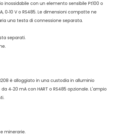
o inossidabile con un elemento sensibile Pt100 o
A, 0‑10 V o RS485. Le dimensioni compatte ne
saria una testa di connessione separata.
ta separati.
ne.
M208 è alloggiato in una custodia in alluminio
ta da 4‑20 mA con HART o RS485 opzionale. L'ampio
i.
 e minerarie.