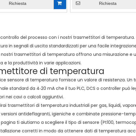
Richiesta
Richiesta
»
l controllo del processo con i nostri trasmettitori di temperatura. 
ra in segnali di uscita standardizzati per una facile integrazione
, i nostri trasmettitori di temperatura offrono una misurazione e 
za e la produttività in varie applicazioni.
mettitore di temperatura
ce sensore di temperatura fornisce un valore di resistenza. Un 
nale standard da 4‑20 mA che il tuo PLC, DCS o controller può 
ri nei cavi o calcoli aggiuntivi.
irai trasmettitori di temperatura industriali per gas, liquidi, vap
e versioni antideflagranti, igieniche e combinate pressione-temp
 pagina ti aiutiamo a scegliere il tipo di sensore (Pt100, termoco
installazione corretti in modo da ottenere dati di temperatura accu