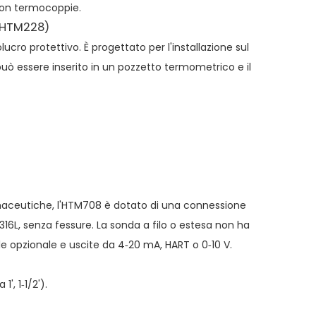
 con termocoppie.
 (HTM228)
ro protettivo. È progettato per l'installazione sul
uò essere inserito in un pozzetto termometrico e il
maceutiche, l'HTM708 è dotato di una connessione
16L, senza fessure. La sonda a filo o estesa non ha
ale opzionale e uscite da 4‑20 mA, HART o 0‑10 V.
', 1‑1/2').