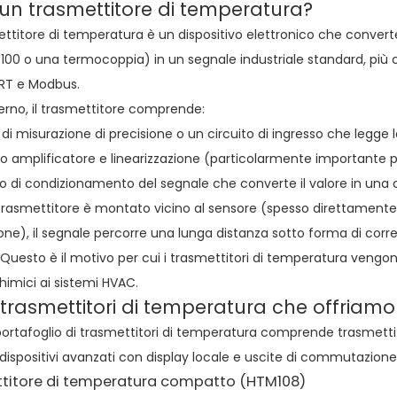
 un trasmettitore di temperatura?
ttitore di temperatura è un dispositivo elettronico che convert
100 o una termocoppia) in un segnale industriale standard, più 
T e Modbus.
terno, il trasmettitore comprende:
di misurazione di precisione o un circuito di ingresso che legge 
to amplificatore e linearizzazione (particolarmente importante 
o di condizionamento del segnale che converte il valore in una c
 trasmettitore è montato vicino al sensore (spesso direttamente
ne), il segnale percorre una lunga distanza sotto forma di corr
 Questo è il motivo per cui i trasmettitori di temperatura vengono ut
chimici ai sistemi HVAC.
i trasmettitori di temperatura che offriamo
 portafoglio di trasmettitori di temperatura comprende trasmettit
e dispositivi avanzati con display locale e uscite di commutazione
titore di temperatura compatto (HTM108)