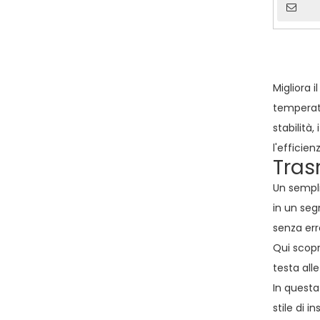
Migliora i
temperatu
stabilità
l'efficien
Tras
Un sempli
in un seg
senza erro
Qui scopr
testa all
In questa
stile di 