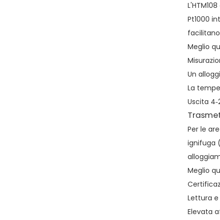
L'HTM108 
Pt1000 in
facilitan
Meglio qu
Misurazio
Un allogg
La temper
Uscita 4‑
Trasmet
Per le ar
ignifuga 
alloggiam
Meglio qu
Certificaz
Lettura e
Elevata a