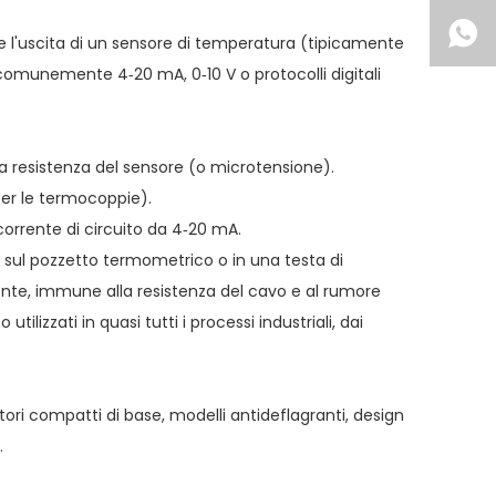
e l'uscita di un sensore di temperatura (tipicamente
comunemente 4‑20 mA, 0‑10 V o protocolli digitali
la resistenza del sensore (o microtensione).
per le termocoppie).
orrente di circuito da 4‑20 mA.
 sul pozzetto termometrico o in una testa di
ente, immune alla resistenza del cavo e al rumore
ilizzati in quasi tutti i processi industriali, dai
ori compatti di base, modelli antideflagranti, design
.