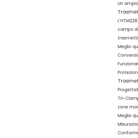
Un ampio 
Trasmet
L'HTM228 
campo dov
trasmett
Meglio qu
Conversio
Funzionam
Protezion
Trasmet
Progettat
Tri-Clamp
zone mort
Meglio qu
Misurazio
Conformit