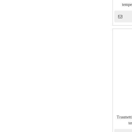
tempe
Trasmetti
t