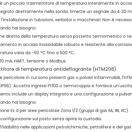
è un piccolo trasmettitore di temperatura interamente in acciai
tegrato direttamente nella sonda. Emette un segnale da 4‑20 m
o l'installazione in tubazioni, serbatoi o macchinari. Non è neces
ando hai bisogno:
ne diretta della temperatura senza pozzetto termometrico o tes
iamento in acciaio inossidabile robusto e resistente alla corrosio
atura varia da -50 °C fino a 500 °C.
20 mA, HART, tensione o Modbus.
titore di temperatura antideflagrante (HTM208)
ee pericolose in cui sono presenti gas o polveri infiammabili, l'HT
(IP66). Accetta ingressi Pt100 o termocoppia e fornisce un'usci
ento include un display integrato e una configurazione a pulsant
ando hai bisogno:
ione Ex d per aree pericolose Zona 1/2 (gruppi di gas IIA, IIB, IIC).
 configurazione sul posto senza aprire la custodia.
ffidabilità nelle applicazioni petrolchimiche, petrolifere e del gas