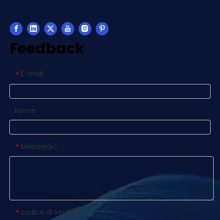
Feedback
E-mail
*
Nome
Messaggio
*
codice di verifica
*