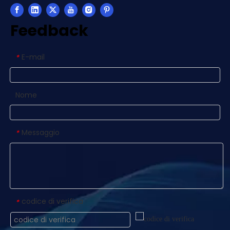
Feedback
E-mail
*
Nome
Messaggio
*
codice di verifica
*