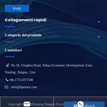
Invia
Collegamenti rapidi
Categoria del prodotto
Contattaci

No.18, Fenghua Road, Yuhua Economic Development Zone,
Nanjing, Jiangsu, Cina

+86-17551075580

info@hjsensor.com
Copyright

2026
Nanjing Hangjia Electronic Technology Co.,Ltd.
Feedback